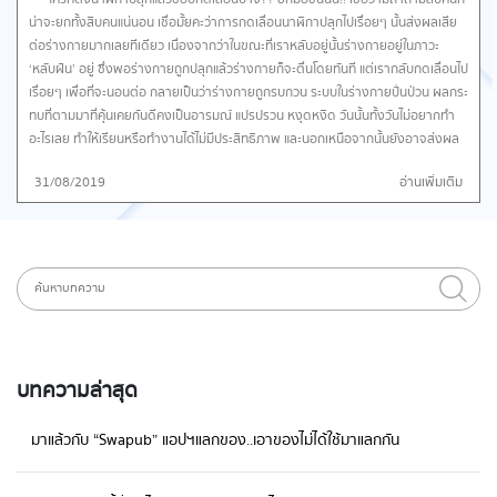
น่าจะยกทั้งสิบคนแน่นอน เชื่อมั้ยคะว่าการกดเลื่อนนาฬิกาปลุกไปเรื่อยๆ นั้นส่งผลเสีย
ต่อร่างกายมากเลยทีเดียว เนื่องจากว่าในขณะที่เราหลับอยู่นั้นร่างกายอยู่ในภาวะ
‘หลับฝัน’ อยู่ ซึ่งพอร่างกายถูกปลุกแล้วร่างกายก็จะตื่นโดยทันที แต่เรากลับกดเลื่อนไป
เรื่อยๆ เพื่อที่จะนอนต่อ กลายเป็นว่าร่างกายถูกรบกวน ระบบในร่างกายปั่นป่วน ผลกระ
ทบที่ตามมาที่คุ้นเคยกันดีคงเป็นอารมณ์ แปรปรวน หงุดหงิด วันนั้นทั้งวันไม่อยากทำ
อะไรเลย ทำให้เรียนหรือทำงานได้ไม่มีประสิทธิภาพ และนอกเหนือจากนั้นยังอาจส่งผล
ให้เป็นโรคสมาธิสั้นได้ด้วยนะคะ SleepTown แอพฯ ที่จะช่วยกระตุ้นให้คุณนอนแบบมี
31/08/2019
อ่านเพิ่มเติม
ประสิทธิภาพมากขึ้น เริ่มต้นจากการตั้งเวลานอนและเวลาตื่นของคุณภายในแอพฯ
หลังจากคุณนอนตามเวลาได้สำเร็จแอพฯจะค่อยๆสร้างเมืองของคุณขึ้นมา ยิ่งคุณ
เข้านอนและตื่นตรงเวลามากเท่าไหร่เมืองของคุณก็จะโตขึ้นเรื่อยๆ แปลว่ายิ่งเมืองของ
คุณจะสวยงามมากเท่าไหร่ บ่งบอกถึงคุณภาพการนอนที่ดีของคุณนั่นเอง คุณ
สามารถแตะปุ่ม ‘SLEEP’ ก่อนเวลานอนได้สูงสุด 2 ชั่วโมง จากนั้นการก่อสร้าง
บ้านสร้างตึกจะเริ่มขึ้น แต่มีข้อแม้ว่าเมื่อถึงเวลานอนก็ต้องนอนห้ามเช็คเมล์ เข้าเฟสบุ๊ค
หรือเล่นเกมใดๆเด็ดขาด การก่อสร้างเมืองจะเสร็จก่อนเวลาคุณตื่นนอน 2 ชั่วโมงเช่น
กัน และเมื่อตื่นแล้วให้กดปุ่ม ‘GET UP’ แอพฯ นี้สนุกและตื่นเต้นตรงที่ในตอนเช้าคุณ
จะได้ลุ้นทุกวันว่าเมื่อคืนมีอะไรเกิดขึ้นบ้าง ยิ่งคุณบรรลุเป้าหมายมากแค่ไหนตึกที่หายาก
บทความล่าสุด
ก็จะมากขึ้น ตรงกันข้ามถ้าคุณเข้านอนสายก็จะไม่มีการสร้างตึกในคืนนั้น และถ้าคุณใช้
อุปกรณ์หลังเวลานอนและตื่นไม่ทันภายใน 10 นาทีหลังจากนาฬิกาปลุก ให้คุณทำใจไว้
มาแล้วกับ “Swapub” แอปฯแลกของ..เอาของไม่ได้ใช้มาแลกกัน
เลยว่าตึกที่กำลังสร้างจะถล่มทันที ดูเหมือนโหดแต่แอพฯเค้ามีโหมดน่ารักคืออนุญาตให้
เราเลือกวันหยุดได้ 2 วันต่อสัปดาห์เชียวแหละ อยากมีสุขภาพการนอนที่ดี ตื่นมา
เรียน มาทำงานอย่างมีประสิทธิภาพในทุกๆวัน โหลดแอพฯ SleepTown มาใช้กันนะคะ