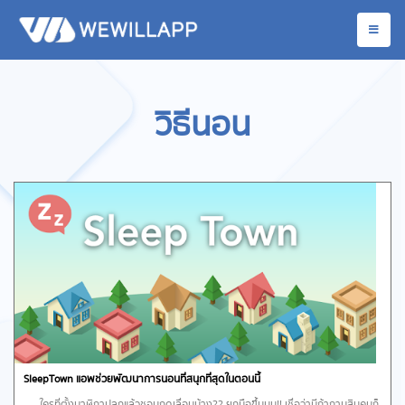
วิธีนอน
SleepTown แอพช่วยพัฒนาการนอนที่สนุกที่สุดในตอนนี้
ใครที่ตั้งนาฬิกาปลุกแล้วชอบกดเลื่อนบ้าง?? ยกมือขึ้นนน!! เชื่อว่ามีถ้าถามสิบคนก็