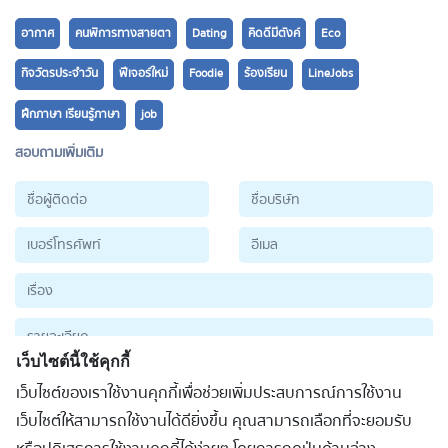
อากาศ
คนพิการทางสายตา
Dating
คิดดีมีตังค์
Eco
กิจวัตรประจำวัน
ฟีเจอร์ใหม่
Foodie
ร้องเรียน
LineJobs
ฝึกภาษา เรียนรู้ภาษา
job
สอบถามเพิ่มเติม
เว็บไซต์นี้ใช้คุกกี้
เว็บไซต์ของเราใช้งานคุกกี้เพื่อช่วยเพิ่มประสบการณ์การใช้งาน
ส่งข้อมูล
เว็บไซต์ให้สามารถใช้งานได้ดียิ่งขึ้น คุณสามารถเลือกที่จะยอมรับ