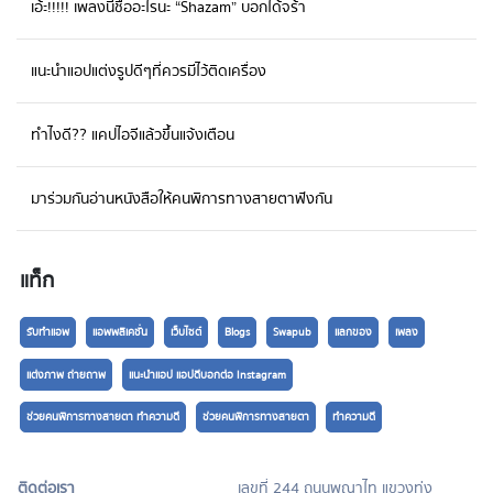
เอ้ะ!!!!! เพลงนี้ชื่ออะไรนะ “Shazam” บอกได้จร้า
ลืมบอกแอพนี้ไม่ใช่แอพฟรีแต่คุณภาพดีเกินราคา โหลดตรงนี้ได้เลยจ้า..
แนะนำแอปแต่งรูปดีๆที่ควรมีไว้ติดเครื่อง
ทำไงดี?? แคปไอจีแล้วขึ้นแจ้งเตือน
มาร่วมกันอ่านหนังสือให้คนพิการทางสายตาฟังกัน
แท็ก
รับทำแอพ
แอพพลิเคชั่น
เว็บไซต์
Blogs
Swapub
แลกของ
เพลง
แต่งภาพ ถ่ายถาพ
แนะนำแอป แอปดีบอกต่อ Instagram
ช่วยคนพิการทางสายตา ทำความดี
ช่วยคนพิการทางสายตา
ทำความดี
ติดต่อเรา
เลขที่ 244 ถนนพญาไท แขวงทุ่ง