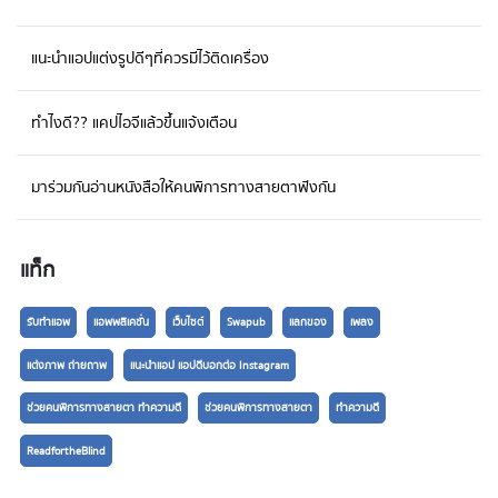
แนะนำแอปแต่งรูปดีๆที่ควรมีไว้ติดเครื่อง
ทำไงดี?? แคปไอจีแล้วขึ้นแจ้งเตือน
มาร่วมกันอ่านหนังสือให้คนพิการทางสายตาฟังกัน
แท็ก
รับทำแอพ
แอพพลิเคชั่น
เว็บไซต์
Swapub
แลกของ
เพลง
แต่งภาพ ถ่ายถาพ
แนะนำแอป แอปดีบอกต่อ Instagram
ช่วยคนพิการทางสายตา ทำความดี
ช่วยคนพิการทางสายตา
ทำความดี
ReadfortheBlind