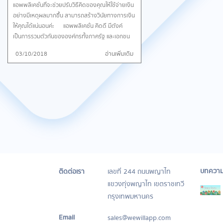
แอพพลิเคชั่นที่จะช่วยปรับวิธีคิดของคุณให้ใช้จ่ายเงิน
อย่างมีเหตุผลมากขึ้น สามารถสร้างวินัยทางการเงิน
ให้คุณได้แน่นอนค่ะ แอพพลิเคชั่น คิดดี มีตังค์
เป็นการรวมตัวกันขององค์กรทั้งภาครัฐ และเอกชน
ด้วยความมุ่งมั่นตั้งใจปลูกฝังค่านิยมที่ดีให้แก่ เยาวชน
03/10/2018
อ่านเพิ่มเติม
คนรุ่นใหม่ ด้วยการน้อมนำหลักปรัชญาของเศรษฐกิจ
พอเพียงมาเป็นเนื้อหาสำคัญในการขับเคลื่อน เพื่อ
สร้างอนาคตที่ดีให้กับสังคมไทย แอพนี้จะเป็น
เครื่องมือที่สะดวกในการช่วยเช็คเป้าหมายต่าง ๆ
ของชีวิต และความพร้อมทางด้านการบริหารการเงิน
ส่วนบุคคล สร้างการเรียนรู้เรื่องการหารายได้เสริม
การออมเงินหรือการลงทุน และการใช้เงินอย่างมี
ความคิดที่เหมาะสม พร้อมปฏิทินเคล็ดลับการออม
365 วัน ด้วยความคาดหวังที่จะมีส่วนช่วยลดปัญหา
การเงินส่วนบุคคลได้ในอนาคต มาร่วมสร้างวินัย
ทางการเงิน และไม่สร้างหนี้เกินตัวจนทำให้เกิดปัญหา
บทควา
ติดต่อเรา
เลขที่ 244 ถนนพญาไท
อื่น ๆ ตามมากันค่ะ มาในส่วนของเมนูแรกกันก่อน
แขวงทุ่งพญาไท เขตราชเทวี
ค่ะ.. เมนูตั้งฝัน ออกแบบให้สอดคล้องกับความฝันของ
คนยุคปัจจุบัน เช่นคำถามยอดฮิต อีกกี่ปีนะ…ฉันถึงจะ
กรุงเทพมหานคร
มีเงินล้าน? รายได้เท่านี้ ฉันจะมีโอกาสครอบครองบ้าน
ในฝันมั้ย? ต้องเตรียมเงินเท่าไหร่ เพื่อที่จะพร้อม
Email
sales@wewillapp.com