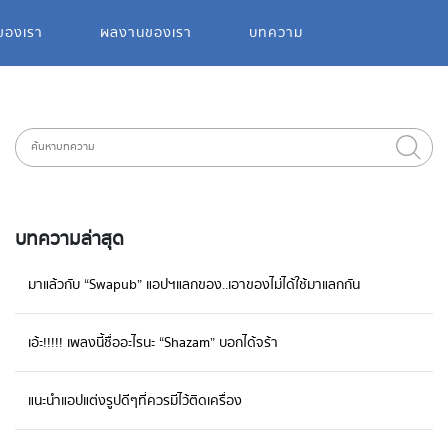
ของเรา
ผลงานของเรา
บทความ
บทความล่าสุด
มาแล้วกับ “Swapub” แอปฯแลกของ..เอาของไม่ได้ใช้มาแลกกัน
เอ้ะ!!!!! เพลงนี้ชื่ออะไรนะ “Shazam” บอกได้จร้า
แนะนำแอปแต่งรูปดีๆที่ควรมีไว้ติดเครื่อง