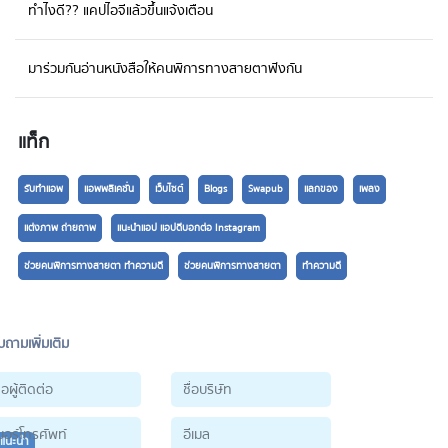
ทำไงดี?? แคปไอจีแล้วขึ้นแจ้งเตือน
มาร่วมกันอ่านหนังสือให้คนพิการทางสายตาฟังกัน
แท็ก
รับทำแอพ
แอพพลิเคชั่น
เว็บไซต์
Blogs
Swapub
แลกของ
เพลง
แต่งภาพ ถ่ายถาพ
แนะนำแอป แอปดีบอกต่อ Instagram
ช่วยคนพิการทางสายตา ทำความดี
ช่วยคนพิการทางสายตา
ทำความดี
ถามเพิ่มเติม
นแนะนำ