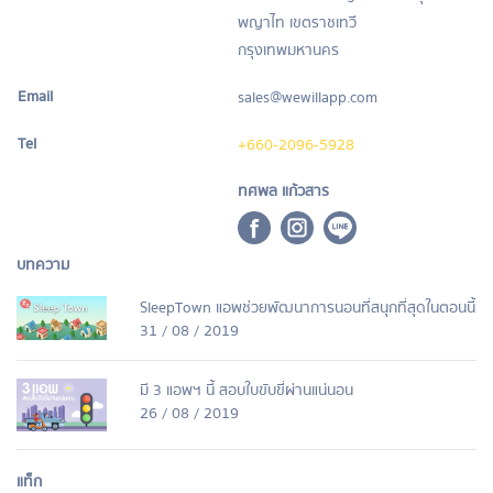
พญาไท เขตราชเทวี
กรุงเทพมหานคร
Email
sales@wewillapp.com
Tel
+660-2096-5928
ทศพล แก้วสาร
บทความ
SleepTown แอพช่วยพัฒนาการนอนที่สนุกที่สุดในตอนนี้
31 / 08 / 2019
มี 3 แอพฯ นี้ สอบใบขับขี่ผ่านแน่นอน
26 / 08 / 2019
แท็ก