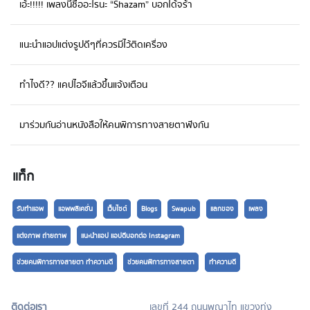
เอ้ะ!!!!! เพลงนี้ชื่ออะไรนะ “Shazam” บอกได้จร้า
แอพพลิเคชั่นได้ และได้รับการว่าจ้างในเวลาไม่กี่นาที! แถมข้อเสนอพิเศษที่ทำให้คุณ
อยากลองใช้ Helpster ได้เงินที่มากกว่า ลองคิดดูดีๆ ทุกวันนี้คุณได้ต่อชั่วโมงเท่าไหร่
หากน้อยกว่า 500 บาทต่อวัน อย่ามัวรีรอ สมัครงานกับเฮลสเตอร์ได้ทันที จ่ายเงินทุก
แนะนำแอปแต่งรูปดีๆที่ควรมีไว้ติดเครื่อง
สัปดาห์ รับเงินค่าจ้างเป็นรายสัปดาห์ทันที ง่าย คงไม่มีอะไรง่ายไปกว่านี้เปิดแอพค้นหา
งานที่ใช่ แล้วสมัครได้ทันที ประสบการณ์ที่คุณหาไม่ได้ กับโอกาสร่วมงานกับบริษัทชั้นนำ
ในประเทศ ใกล้บ้าน สร้างประสบการณ์ด้วยตัวของคุณเอง เชื่อถือได้ ลูกค้ากว่า 3,000
ทำไงดี?? แคปไอจีแล้วขึ้นแจ้งเตือน
บริษัทที่เราร่วมงาน พร้อมการการันตีการจ่ายเงินทุกสัปดาห์ จัดการตารางการ
ทำงานได้ด้วยตัวคุณเอง อยากทำงานพาร์ทไทม์สั้นๆ พาร์ทไทม์ยาวๆ งานประจำ คุณ
มาร่วมกันอ่านหนังสือให้คนพิการทางสายตาฟังกัน
วางแผนและกำหนดได้เอง สนใจสอบถามข้อมูลเพิ่มเติม โทร. 02-109-7900 ขอบคุณ
ข้อมูลจาก https://www.helpster.asia/th
แท็ก
รับทำแอพ
แอพพลิเคชั่น
เว็บไซต์
Blogs
Swapub
แลกของ
เพลง
แต่งภาพ ถ่ายถาพ
แนะนำแอป แอปดีบอกต่อ Instagram
ช่วยคนพิการทางสายตา ทำความดี
ช่วยคนพิการทางสายตา
ทำความดี
ติดต่อเรา
เลขที่ 244 ถนนพญาไท แขวงทุ่ง