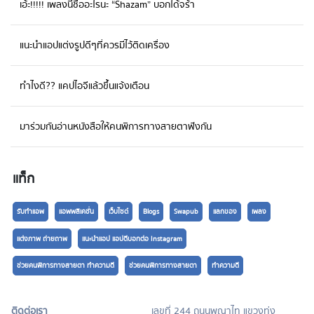
เอ้ะ!!!!! เพลงนี้ชื่ออะไรนะ “Shazam” บอกได้จร้า
อัตโนมัติตอนปิดร้านและวันหยุด - SMS คอยแจ้งสถานะออเดอร์ให้ลูกค้า - อัปเดต
ราคาสินค้า ค่าส่ง รหัส EMS, Kerry ฯลฯ แบบเรียลไทม์ - บันทึกชื่อ ที่อยู่ ลูกค้า
อัตโนมัติจากแชทและพิมพ์ใบสั่งซื้อ - ใบจ่าหน้าพัสดุ ได้ทันที - แจ้งลูกค้าอัตโนมัติเมื่อ
แนะนำแอปแต่งรูปดีๆที่ควรมีไว้ติดเครื่อง
เช็กยอดโอนแล้ว และ ส่งของแล้ว รายละเอียดแพ็คเกจ รายละเอียดเพิ่มเติมได้ที่
Page365 Zortout -ช่วยให้การทำงานง่ายและเป็นระบบมากขึ้น ตั้งแต่บันทึก
รายการซื้อขาย ออกบิลและเอกสาร ไปจนถึงการขนส่งสินค้า -ควบคุมสต๊อกของคุณให้
ทำไงดี?? แคปไอจีแล้วขึ้นแจ้งเตือน
ตรงมากยิ่งขึ้น เช็คสต๊อกได้ทันทีทุกที่ทุกเวลา พร้อมระบบแจ้งเตือนสินค้าใกล้หมดและ
สินค้าจมทุน -ช่วยให้คุณมองเห็นภาพรวมของธุรกิจ ทั้งยอดขาย กำไร สินค้าขายดี มี
มาร่วมกันอ่านหนังสือให้คนพิการทางสายตาฟังกัน
ข้อมูลช่วยในการตัดสินใจ สามารถดูย้อนหลังได้ตามช่วงเวลาที่ต้องการ -บริหารช่อง
ทางการขายง่ายขึ้น ด้วยการควบคุมจากจุดเดียว ไม่ว่าจะเป็นหน้าร้าน เว็บไซต์
Lazada และช่องทางอื่นๆ -ขยายธุรกิจผ่านตัวแทนจำหน่ายง่ายขึ้น ไม่ต้องตอบไลน์ทั้ง
วัน พร้อมระบบคอมมิชชั่น รายละเอียดแพ็คเกจ รายละเอียดเพิ่มเติมได้ที่
แท็ก
Zortout ขอบคุณขอมูลจาก:www.thaitrade.com
รับทำแอพ
แอพพลิเคชั่น
เว็บไซต์
Blogs
Swapub
แลกของ
เพลง
แต่งภาพ ถ่ายถาพ
แนะนำแอป แอปดีบอกต่อ Instagram
ช่วยคนพิการทางสายตา ทำความดี
ช่วยคนพิการทางสายตา
ทำความดี
ติดต่อเรา
เลขที่ 244 ถนนพญาไท แขวงทุ่ง