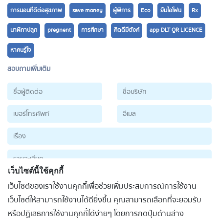
การนอนที่ดีต่อสุขภาพ
save money
ผู้พิการ
Eco
ยืมไอโฟน
Rx
นาฬิกาปลุก
pregnent
การศึกษา
คิดดีมีตังค์
app DLT QR LICENCE
หาคนรู้ใจ
สอบถามเพิ่มเติม
เว็บไซต์นี้ใช้คุกกี้
เว็บไซต์ของเราใช้งานคุกกี้เพื่อช่วยเพิ่มประสบการณ์การใช้งาน
ส่งข้อมูล
เว็บไซต์ให้สามารถใช้งานได้ดียิ่งขึ้น คุณสามารถเลือกที่จะยอมรับ
หรือปฏิเสธการใช้งานคุกกี้ได้ง่ายๆ โดยการกดปุ่มด้านล่าง