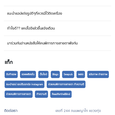
แนะนำแอปแต่งรูปดีๆที่ควรมีไว้ติดเครื่อง
ทำไงดี?? แคปไอจีแล้วขึ้นแจ้งเตือน
มาร่วมกันอ่านหนังสือให้คนพิการทางสายตาฟังกัน
แท็ก
รับทำแอพ
แอพพลิเคชั่น
เว็บไซต์
Blogs
Swapub
เพลง
แต่งภาพ ถ่ายถาพ
แนะนำแอป แอปดีบอกต่อ Instagram
ช่วยคนพิการทางสายตา ทำความดี
ช่วยคนพิการทางสายตา
ทำความดี
ReadfortheBlind
ติดต่อเรา
เลขที่ 244 ถนนพญาไท แขวงทุ่ง