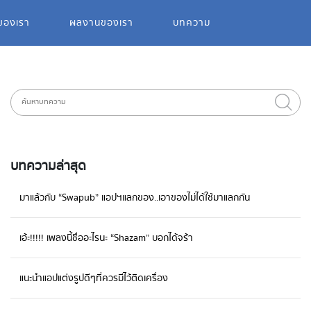
ของเรา
ผลงานของเรา
บทความ
บทความล่าสุด
มาแล้วกับ “Swapub” แอปฯแลกของ..เอาของไม่ได้ใช้มาแลกกัน
เอ้ะ!!!!! เพลงนี้ชื่ออะไรนะ “Shazam” บอกได้จร้า
แนะนำแอปแต่งรูปดีๆที่ควรมีไว้ติดเครื่อง