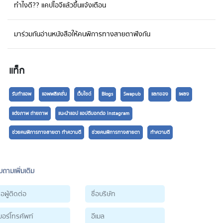
ทำไงดี?? แคปไอจีแล้วขึ้นแจ้งเตือน
มาร่วมกันอ่านหนังสือให้คนพิการทางสายตาฟังกัน
แท็ก
รับทำแอพ
แอพพลิเคชั่น
เว็บไซต์
Blogs
Swapub
แลกของ
เพลง
แต่งภาพ ถ่ายถาพ
แนะนำแอป แอปดีบอกต่อ Instagram
ช่วยคนพิการทางสายตา ทำความดี
ช่วยคนพิการทางสายตา
ทำความดี
ถามเพิ่มเติม