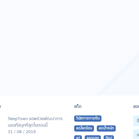
ม
แท็ก
สอบ
SleepTown แอพช่วยพัฒนาการ
วินัยทางการเงิน
นอนที่สนุกที่สุดในตอนนี้
ลดโลกร้อน
ลดน้ำหนัก
31 / 08 / 2019
แต่
แลกของ
ท๊อป