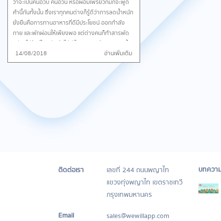
ว่าจะเป็นคนอวบ คนอ้วน หรือผอมเพรียวก็มักจะพูด
คำนี้กันทั้งนั้น ซึ่งเราทุกคนต่างก็รู้ดีว่าการลดน้ำหนัก
ยั่งยืนคือการทานอาหารที่ดีมีประโยชน์ ออกกำลัง
กาย และพักผ่อนให้เพียงพอ แต่ต่างคนก็ทำสารพัด
วิธีจนไม่รู้วิธีไหนดี หรือไม่ดี ไปซะหมดแล้ว การลดน้ำ
14/08/2018
อ่านเพิ่มเติม
หนักที่ทุกคนสามารถทำได้โดยที่ไม่ต้องลงทุนอะไร
มากมายคือ “การวิ่ง” การวิ่งถือเป็นการคาร์ดิโอ หรือ
การออกกำลังกายต่อเนื่องที่สามารถเผาผลาญได้
มากสุดๆ เลยล่ะค่ะ แต่ใช่ว่าการวิ่งมากๆ วิ่งนานๆ จะ
ช่วยลดน้ำหนักเสมอไปนะคะ เพราะวิ่งนานไป หรือวิ่ง
อย่างไม่ถูกต้องก็ส่งผลเสียต่อสุขภาพมากกว่าจะ
ช่วยลดน้ำหนักเสียอีก ซึ่งสำหรับใครที่เริ่มวิ่งแรกๆ
ต้องมีโอดโอยกันแน่นอน เพราะการวิ่งแรกๆ นั้นจะ
ทำให้ปวดเมื่อยไม่น้อย ดังนั้นการเริ่มต้นสำหรับคนที่ไม่
เคยวิ่งเลยควรมีคนที่มีความรู้แนะนำ วันนี้เราจึงมีแอพ
พลิเคชั่นดีๆที่จะคอยเป็นเทรนเนอร์ส่วนตัว ที่ช่วย
ให้การลดน้ำหนักของคุณเป็นเรื่องง่ายๆ และไม่น่าเบื่อ
บทควา
ติดต่อเรา
เลขที่ 244 ถนนพญาไท
กันค่าาา แอพพลิเคชั่นนี้มีชื่อว่า Weight Loss
แขวงทุ่งพญาไท เขตราชเทวี
Running by Verv ถูกออกแบบมาเป็นพิเศษสำหรับ
กรุงเทพมหานคร
การลดน้ำหนัก ทำให้การลดน้ำหนักของคุณสำเร็จ
ตามเป้าหมาย กุญแจสำคัญในการลดน้ำหนักที่มี
Email
sales@wewillapp.com
ประสิทธิภาพคือการออกกำลังกายและการรับประทาน