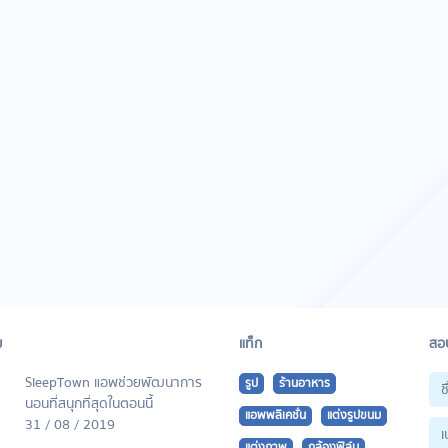
ม
แท็ก
สอบ
SleepTown แอพช่วยพัฒนาการ
รูป
ร้านอาหาร
นอนที่สนุกที่สุดในตอนนี้
แอพพลิเคชั่น
แต่งรูปขนม
31 / 08 / 2019
แต่งภาพ
กล้องฟิล์ม