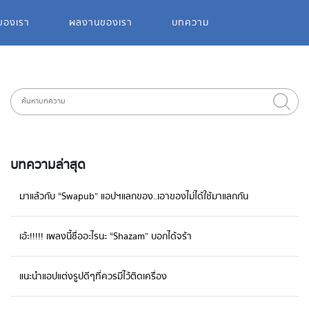
ของเรา
ผลงานของเรา
บทความ
บทความล่าสุด
มาแล้วกับ “Swapub” แอปฯแลกของ..เอาของไม่ได้ใช้มาแลกกัน
เอ้ะ!!!!! เพลงนี้ชื่ออะไรนะ “Shazam” บอกได้จร้า
แนะนำแอปแต่งรูปดีๆที่ควรมีไว้ติดเครื่อง