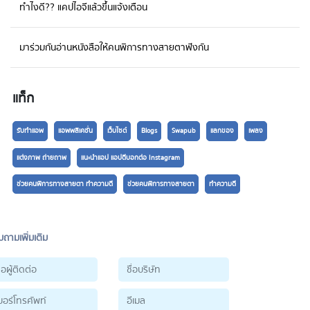
ทำไงดี?? แคปไอจีแล้วขึ้นแจ้งเตือน
มาร่วมกันอ่านหนังสือให้คนพิการทางสายตาฟังกัน
แท็ก
รับทำแอพ
แอพพลิเคชั่น
เว็บไซต์
Blogs
Swapub
แลกของ
เพลง
แต่งภาพ ถ่ายถาพ
แนะนำแอป แอปดีบอกต่อ Instagram
ช่วยคนพิการทางสายตา ทำความดี
ช่วยคนพิการทางสายตา
ทำความดี
ถามเพิ่มเติม