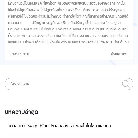
มีคนจำนวนไม่น้อยเลยค่ะที่เข้าใจว่าเศรษฐกิจพอเพียงเป็นเรื่องของเกษตรกรเท่านั้น
ไม่ใช่ว่าไม่ถูกต้องนะคะ แต่ไม่ถูกต้องทั้งหมดค่ะ จริงๆแล้วเราสามารถนำปรัชญาของ
พ่อมาใช้ได้ในชีวิตประจำวัน ไม่ว่าคุณจะทำอาชีพใดๆ คุณก็สามารถนำมาประยุกต์ใช้ได้
แน่นอนค่ะ ปรัขญาเศรษฐกิจพอเพียงเป็นปรัชญาชี้ถึงแนวการดำรงอยู่และ
ปฏิบัติตนของประชาชนในทุกระดับ ตั้งแต่ระดับครอบครัว ระดับชุมชน จนถึงระดับรัฐ
ทั้งในการพัฒนาและบริหารประเทศให้ดำเนินไปในทางสายกลาง โดยมีหลักการประเมิน
ในรูปแบบ 3 ห่วง 2 เงื่อนไข 3 ห่วงคือ ความพอประมาณ ความมีเหตุผล และมีภูมิคุ้มกัน
ส่วน 2 เงื่อนไขนั่นก็คือ ความรู้ คู่ คุณธรรม ซึ่งแอพพลิเคชั่นที่เราจะแนะนำในวันนี้ ผู้
30/08/2018
อ่านเพิ่มเติม
พัฒนาทำขึ้นโดยใช้หลักปรัชญาของพ่อหลวงเป็นแกน เพื่อให้คุณรู้จักคิด รู้จักใช้ และ
รู้จักความพอเพียงในชีวิตนั้นเองค่ะ แอปพลิเคชั่น “พอดี” มีส่วนช่วยกระตุกต่อม
ความพอดี ให้เรารู้จักคิด รู้จักใช้ และรู้จักความพอดีในชีวิต จากการประมวลผลความ
พอดีในตัวคุณออกมา แน่นอนว่าชีวิตที่มี “ความพอดี” ก็จะมี “ความสุข” และถ้าคนหนึ่ง
คนทำได้ คนหลายคนก็น่าจะเป็นจุดเริ่มต้นของ “ความพอดี” ให้สังคมได้ไม่ยาก แอพ
พลิเคชั่น “พอดี” เป็นแอพพลิเคชั่นที่จะเข้ามาช่วยให้เราทบทวนความอยากของตัวเรา
โดยใช้หลักการประเมินตามแนวพระราชดำริ “ปรัชญาเศรษฐกิจพอเพียง” ในรูปแบบ 3
ห่วง 2 เงื่อนไข หลักเกณฑ์ดังกล่าวมีส่วนช่วยกระตุกต่อมความพอดีในตัวเรา ให้รู้จัก
คิด รู้จักใช้ และรู้จักความพอดีในชีวิตนั้นเองค่ะ ภายในแอพมีสรุปความหมายของ
บทความล่าสุด
ปรัขญาเศรษฐกิจแบบเข้าใจง่ายมาให้ด้วยนะคะ แอดมักจะไปอ่านทุกครั้งเวลาเข้าแอพ
เพื่อให้เราตระหนักในความพอเพียงอยู่เสมอเลยค่ะ วิธีการใช้งานแอพ “พอดี” ไม่
มาแล้วกับ “Swapub” แอปฯแลกของ..เอาของไม่ได้ใช้มาแลกกัน
ยากเลยจ้า เริ่มต้นใช้ด้วยการอัพรูป (อัพหรือไม่อัพก็ได้) แล้วกรอกข้อมูลส่วนตัวเกี่ยว
กับรายได้ รายจ่ายต่อเดือน เงินออมและหนี้สิน เพื่อบันทึกไว้เป็นข้อมูลที่แอพจะนำไปใช้