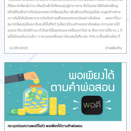
ก็มีสมาร์ทโฟนไม่ว่าจะเป็นเด็กเล็กไปถึงคนรุ่นปู่ย่าตายาย ซึ่งในแต่ละปียี่ห้อยักษ์ใหญ่
หรือยี่ห้อเล็กต่างก็ขยันออกสมาร์ทโฟนรุ่นใหม่ เพิ่มฟีเจอร์ใหม่นู่นนี่นั่น จนลูกค้าอย่าง
เราๆคันไม้คันมืออยากจะควักเงินจ่ายเพื่อครอบครองมันอย่างไม่ลังเล พอเราได้มา
สมาร์ทโฟนรุ่นใหม่มาชื่นชมได้ไม่ถึงปี รุ่นใหม่ๆก็ตบเท้าออกมาอีกเพียบ ความอยากได้
ของเราก็มาอีกสิค้าบบ ทำไงล่ะทีนี้เลยต้องเอาเครื่องเก่าไปขาย ซึ่งจากการใช้งาน 1 ปี
แม้ไม่มีรอยขีดข่วนใดๆ ราคาของเครื่องเราก็ตกลงไปถึง 60-70% จะซื้อเครื่องใหม่ ก็
ต้องเพิ่มเงินอีกอยู่ดี วันนี้เราเลยขอแนะนำแอพฯใหม่ แอพพลิเคชั่นของคนไทย ที่
21/08/2019
อ่านเพิ่มเติม
กำลังถูกพูดถึงมากในช่วงนี้ นั่นคือแอพฯ ยืมมั้ย แอพฯที่จะให้เรามีสมาร์ทโฟนใหม่ใช้ทุก
ปี โดยมีขั้นตอนง่ายๆคือ เข้าแอพฯ เลือกยี่ห้อ เลือกรุ่น เลือกการชำระ กดยืนยันแล้วรอ
รับเครื่องอยู่ที่บ้านเลย ง่ายมากกกก ซึ่งในการยืมมือถือจากแอพพลิเคชั่นยืมมั้ยนี้
คุณจะได้เครื่องใหม่แกะกล่องแน่นอน โดยคุณสามารถเลือกซิมการ์ดเพื่อใช้งานได้ทันที
หรือใช้เบอร์เดิมของคุณ การโอนถ่ายข้อมูลจากเครื่องเก่าก็สามารถทำเองที่บ้านได้เลย
ส่วนกรณีที่คุณทำเครื่องตกแตกได้รับความเสียหาย สามารถเคลมเปลี่ยนเครื่องได้ โดย
ไม่คิดค่าบริการเพิ่มแต่อย่างใด เริดไปอีกกกก และหลังจากเช่าครบ 1 ปี คุณจะต้อง
คืนมือถือเครื่องนี้ และรับเงินมัดจำคืน ซึ่งมัดจำจะมากหรือน้อยก็ขึ้นอยู่กับรุ่นของมือ
ถืออีกเช่นเดียวกัน และในการยืมก็ข้อแม้อยู่นิดเดียวก็คือคุณต้องมีบัตรเครดิตหรือ
เดบิตเพื่อใช้ในการชำระเท่านั้นเองค่า อย่างไรก็ตามแอพฯนี้เหมาะสำหรับคนที่ชอบ
เปลี่ยนเครื่องบ่อยๆ หรือหน่วยงาน สำนักงาน ที่ต้องใช้สมาร์ทโฟนให้พนักงานเพื่อใช้ใน
การทำงาน แบบนี้ยังไงก็คุ้มกว่าซื้อแน่นอน โหลดแอพได้ที่นี่เลยจ้า
กระตุกต่อมความพอดีในตัว พอเพียงได้ตามคำพ่อสอน