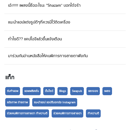
ในการประเมิน หลังจากใส่ข้อมูลครบถ้วนแล้ว แอพพลิเคชั่นจะคำนวณสถานะทางการ
เอ้ะ!!!!! เพลงนี้ชื่ออะไรนะ “Shazam” บอกได้จร้า
เงิน และสร้างการ์ตูนน่ารักๆประจำตัวที่เหมาะสมกับเรา นอกจากจะมีสัญลักษณ์
ประจำตัวแล้ว ยังมีคำจำกัดความที่ทำให้สะอึกได้เบาๆ เน๊อะ ฮ่าๆๆ เอาล่ะค่ะพอได้
การ์ตูนที่เป็นสัญลักษณ์ประจำตัว ก็จะเห็นแล้วว่าเราจากนั้นแอพพลิเคชั่นก็พร้อมที่จะ
แนะนำแอปแต่งรูปดีๆที่ควรมีไว้ติดเครื่อง
นำไปใช้งานเพื่อ “เช็คความพอดีก่อนซื้อ” กันแล้ว คือเวลาที่เราอยากจะซื้ออะไร ก็
ระบุรายละเอียดของสิ่งที่เราต้องการ และราคาของที่ต้องการซื้อกันก่อนค่ะ จากนั้น
ก็มาเช็คความพอดีของตัวเราเอง โดยการพิจารณาผ่านหลักเกณฑ์ 3 ห่วง 2 เงื่อนไข
ทำไงดี?? แคปไอจีแล้วขึ้นแจ้งเตือน
ตามปรัชญาเศรษฐกิจพอเพียง เลือกระดับตามความจริงทีละหัวข้อตามระดับ มาก
กลาง น้อย แล้วตัวแอพพลิเคชั่นจะประเมินออกมาเป็นเปอร์เซ็นต์ความเหมาะสม
มาร่วมกันอ่านหนังสือให้คนพิการทางสายตาฟังกัน
ด้วยสัญลักษณ์ตัวการ์ตูน น่ารักๆ พร้อมคำประเมินอีกที ว่าเราควรซื้อจริงๆหรือไม่
ด้วยคำแนะนำจากการประเมินของแอพพลิเคชั่น “พอดี” เราก็สามารถรู้ถึงความจำเป็น
ในการซื้อต่อสิ่งของนั้นๆ ว่าเหมาะสมกับสถานะของเราในปัจจุบันหรือไม่ อีกทั้งยังช่วย
กระตุกต่อมความพอดีในตัวเราได้ด้วย อ้อ.. ลืมบอกไปค่ะว่าผู้ที่ดาวน์โหลดแอพพลิ
แท็ก
เคชั่น “พอดี” มาใช้ ก็จะได้บุญไปด้วยนะค๊า เพราะทุก 1 ดาวน์โหลด จะมีค่าเท่ากับ 1
บาท ซึ่งจะบริจาคสมทบกับมูลนิธิชัยพัฒนาอีกด้วย นอกจากตัวเองจะมีความสุขแล้ว
รับทำแอพ
แอพพลิเคชั่น
เว็บไซต์
Blogs
Swapub
แลกของ
เพลง
ยังได้แบ่งปันความสุขด้วย หืมม..ดีต่อใจที่สุดด Download : ติดตามรายละเอียด
เพิ่มเติมได้ที่ www.sukeecompany.com และ FB: sukeecompany
แต่งภาพ ถ่ายถาพ
แนะนำแอป แอปดีบอกต่อ Instagram
ช่วยคนพิการทางสายตา ทำความดี
ช่วยคนพิการทางสายตา
ทำความดี