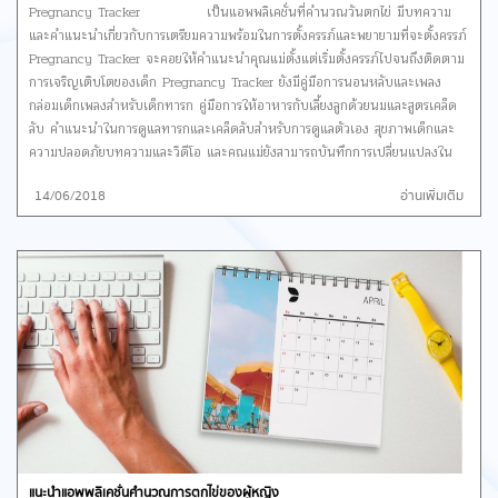
ต้องการจะปรึกษา เมื่อเลือกคุณหมอเรียบร้อยก็เลือกการติดต่อ แบบข้อความ การ
Pregnancy Tracker เป็นแอพพลิเคชั่นที่คำนวณวันตกไข่ มีบทความ
โทร และวิดิโอคลอ ก็จะแล้วแต่ว่าคุณหมอเปิดช่องทางการติดต่อแบบไหน
และคำแนะนำเกี่ยวกับการเตรียมความพร้อมในการตั้งครรภ์และพยายามที่จะตั้งครรภ์
การเก็บข้อมูลการรักษาของแอพพลิเคชั่นจะบันทึกข้อมูลไว้บนคลาวด์ช่วยให้ข้อมูลไม่
Pregnancy Tracker จะคอยให้คำแนะนำคุณแม่ตั้งแต่เริ่มตั้งครรภ์ไปจนถึงติดตาม
หาย คุณสามารถถ่ายรูปสมุดตารางการฉีดวัคซีน สรุปผลการรักษา ผลเอกซ์เรย์ หรือ
การเจริญเติบโตของเด็ก Pregnancy Tracker ยังมีคู่มือการนอนหลับและเพลง
ยาที่แพ้ เก็บไว้บนแอพรักษา เพื่อความปลอดภัยของข้อมูลทางการแพทย์ ถือว่าเป็น
กล่อมเด็กเพลงสำหรับเด็กทารก คู่มือการให้อาหารกับเลี้ยงลูกด้วยนมและสูตรเคล็ด
แอพที่ใช้งานง่ายแถมยังไม่ต้องเสียเวลา เสียค่ารถ ค่าน้ำมันในการเดินทาง และยังได้
ลับ คำแนะนำในการดูแลทารกและเคล็ดลับสำหรับการดูแลตัวเอง สุขภาพเด็กและ
รับการปรึกษาจากคุณหมอโดยตรงและสามารถดาวน์โหลดมาใช้กันได้ฟรีทั้งระบบ
ความปลอดภัยบทความและวิดีโอ และคุณแม่ยังสามารถบันทึกการเปลี่ยนแปลงใน
iOS และ Android
การตั้งครรภ์รายสัปดาห์และเปิดให้เป็นวิดีโอแบบไทม์
14/06/2018
อ่านเพิ่มเติม
ดาวน์โหลด iOS / Android
Pregnancy + แอพพลิเคชั่นที่ให้ความรู้กับคุณแม่ในระหว่างการตั้งครรภ์
ไม่ว่าจะเป็นเรื่องอาหารการกิน การออกกำลังกาย และคำแนะนำในการดูแลสุขภาพ
ยังมีการบันทึกน้ำหนักการตั้งครรภ์ในแต่ละเดือน มีภาพการเจริญเติบโตของเด็กใน
ครรภ์แบบ 3 มิติ และยังมีคำแนะนำรายการที่ควรซื้อก่อนการคลอด มีชื่อเด็กแนะนำ
กว่า 1000 ชื่อให้คุณพ่อ คุณแม่ได้ลองเลือกกัน ดาวน์โหลด iOS / Android
I’m Expecting อีกหนึ่งแอพพลิเคชั่นที่คอยดูแลคุณแม่ตลอดการตั้งครรภ์
การติดตามชีวิตประจำวันของอาการ,อารมณ์, ยา, น้ำหนัก, แพ้ท้อง, และอื่นๆ I’m
Expecting จะส่งเคล็ดลับการดูแลตัวเองในระหว่างการตั้งครรภ์ให้คุณแม่ได้อ่า
นทุกๆสัปดาห์ มีการตรวจสอบน้ำหนักตลอดขั้นตอนการตั้งครรภ์ของคุณแม่ ดูลูก
น้อยของคุณเติบโตไปพร้อมกับภาพการพัฒนาของทารกในครรภ์ที่พัฒนาโดยผู้
เชี่ยวชาญด้านการแพทย์ ดาวน์โหลด iOS / Android Sprout
Pregnancy Sprout Pregnancy จะคอยให้ข้อมูลความรู้เกี่ยวกับตัวคุณ
แนะนำแอพพลิเคชั่นคำนวณการตกไข่ของผู้หญิง