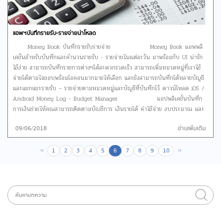
แอพฯบันทึกรายรับ-รายจ่ายน่าโหลด
Money Book บันทึกรายรับรายจ่าย Money Book แอพพลิ
เคชั่นสำหรับบันทึกและคำนวนรายรับ - รายจ่ายในแต่ละวัน มาพร้อมกับ UI น่ารัก
ใช้ง่าย สามารถบันทึกรายการต่างๆได้สะดวกรวดเร็ว สามารถเพิ่มหมวดหมู่ที่เราใช้
จ่ายได้ตามใจชอบพร้อมไอคอนมากมายให้เลือก และยังสามารถบันทึกได้หลายบัญชี
และแยกแยะรายรับ – รายจ่ายตามหมวดหมู่และบัญชีที่บันทึกไว้ ดาวน์โหลด iOS /
Android Money Log - Budget Manager แอปพลิเคชั่นบันทึก
การเงินช่วยให้คุณสามารถติดตามบัญชีการ เงินรายได้ ค่าใช้จ่าย งบประมาณ และ
บริหารเงินของคุณได้อย่างมีประสิทธิภาพมากขึ้น ทำให้การจัดการค่าใช้จ่ายของคุณมี
09/06/2018
อ่านเพิ่มเติม
ประสิทธิภาพ แอพฯยังช่วยให้คุณเห็นภาพรวมของค่าใช้จ่าย รายได้และงบประมาณ
ได้ชัดเจนมากขึ้นและยังสามารถซิงค์ค่าใช้จ่ายและรายได้ระหว่างอุปกรณ์ต่างๆ
‹‹
››
ดาวน์โหลด iOS Cash.Book อีกหนึ่งแอพพลิเคชั่นบันทึก
1
2
3
4
5
6
7
8
9
10
รายรับ-รายจ่ายที่เหมาะกับสาวๆเป็นอย่างมาก ด้วยรูปร่างหน้าตาที่ทำออกมาได้น่า
รักน่าใช้สุดๆ Cash.Book เป็นแอพพลิเคชั่นการจัดการรายได้และค่าใช้จ่ายรายวัน
การสรุปภาพรวมของรายรับ-รายจ่ายรายเดือน มีการป้องกันรหัสผ่านเมื่อเริ่มต้นใช้
งานไม่ต้องกังวลกับการถูกเข้าแอพฯของคุณ และยังสามารสร้างธีมของคุณเอง (ภาพ
ปกและการตั้งชื่อ) เพื่อให้เหมาะกับอารมณ์ของคุณได้อีกด้วย ดาวน์โหลด iOS
Spendee แอพฯบันทึกรายรับ-รายจ่ายที่คุณสามารถเชื่อมต่อกับบัญชี