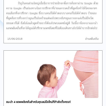
ปัจุบันคนส่วนใหญ่เมื่อมีอาการป่วยมักจะพึ่งการค้นหาผ่าน Google ด้วย
ความ Google เป็นช่องทางในการปรึกษาที่ง่ายและรวดเร็วที่สุดจึงทำให้ใครหลายๆ
คนเลือกที่จะปรึกษา Google ซึ่งบางคนก็ได้คำตอบบางคนก็ไม่ได้คำตอบ ร้ายแรง
ที่สุดคือการที่บอกว่าคุณเป็นโรคร้ายแต่พอไปตรวจริงๆคุณอาจจะแค่เป็นไข้หวัด
ธรรมดาก็ได้ ถึงยังไงแล้วสุดท้ายเราก็ต้องไปพบแพทย์อยู่ดี วันนี้เราจึงจะมาแนะนำ
แอพพลิเคชั่นที่จะให้คุณได้ปรึกษาแพทย์โดยที่ไม่ต้องเดินทางไปให้ลำบากอีกต่อไป
Raksa เป็นแอพพลิเคชั่นที่ช่วยให้เราได้ปรึกษาปัญหาสุขภาพหรือโรคต่างๆ
กับคุณหมอผู้เชี่ยวชาญเฉพาะทางที่ได้รับใบอนุญาติประกอบอาชีพเวชกรรม ไม่ต้อง
15/06/2018
อ่านเพิ่มเติม
เสียเวลาเดินทาง รอรถติด และรอคิวที่สถานพยาบาล คุณสามารถใช้แอพรักษาเพื่อ
ปรึกษาคุณหมอภายในไม่กี่นาที คุณสามารถเลือกคุณหมอผู้เชี่ยวชาญในด้านต่างๆ
เพื่อปรึกษาปัญหา ขอคำแนะนำ หรือไขข้อกังวลใจให้ตรงกับอาการเจ็บป่วยของคุณ
Raksa มีการใช้งานง่ายแค่คุณดาวน์โหลดแอพพลิเคชั่น เลือกภาษา ลง
ทะเบียน ยืนยันตัวตน กรอกข้อมูลส่วนตัว ก็เริ่มต้นการใช้งานได้เลย
หน้าหลัก
ของแอพพลิเคชั่นจะเป็นข่าวสารและคุณหมอที่ออนไลน์อยู่
หน้าคุณหมอจะเป็นคุณหมอที่จะให้คำปรึกษาเรา ประวัติคร่าวๆของคุณ
หมอ ถ้าต้องการรู้เพิ่มเติมก็กดเข้าไปดูที่โปรไฟล์ของคุณหมอได้ ก็จะบอก ชื่อ สถาน
ที่ทำงาน ความชำนาญ รีวิวจากผู้ที่เคยได้รับการปรึกษา อัตราค่าให้บริการ และ
ตารางงาน และข้อมูลส่วน
ตัวก็จะเป็นประวัติ การเติมเงิน การปรึกษาย้อนหลัง และอื่นๆ การ
แนะนำ 4 แอพพลิเคชั่นสำหรับคุณแม่มือใหม่ที่กำลังตั้งครรภ์
ปรึกษาคุณหมอผ่านแอพฯเพียงแค่เลือกคุณหมอที่ตรงตามความเชียวชาญที่เรา