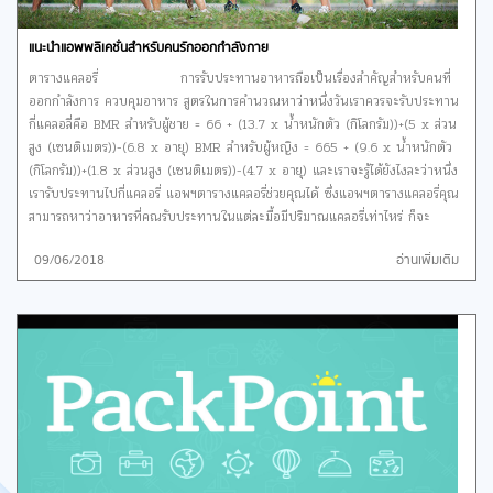
มีแบบตัวอักษรให้เลือกมากมาย สติกเกอร์ไว้ตกแต่งรูปน่ารักๆ กรอปรูปเก๋ๆ ให้เราได้
เลือกตกแต่งภาพ และยังมีฟิลเตอร์ที่เราสามารถปรับลดได้ว่าต้องการให้รูปออกมา
แนะนำแอพพลิเคชั่นสำหรับคนรักออกกำลังกาย
แบบไหน สำหรับสายที่ชอบแต่งภาพแนววิเทจ เก๋ๆ ไม่ควรพลาลเลยละค่ะ
ตารางแคลอรี่ การรับประทานอาหารถือเป็นเรื่องสำคัญสำหรับคนที่
ออกกำลังการ ควบคุมอาหาร สูตรในการคำนวณหาว่าหนึ่งวันเราควรจะรับประทาน
กี่แคลอลี่คือ BMR สำหรับผู้ชาย = 66 + (13.7 x น้ำหนักตัว (กิโลกรัม))+(5 x ส่วน
สูง (เซนติเมตร))-(6.8 x อายุ) BMR สำหรับผู้หญิง = 665 + (9.6 x น้ำหนักตัว
(กิโลกรัม))+(1.8 x ส่วนสูง (เซนติเมตร))-(4.7 x อายุ) และเราจะรู้ได้ยังไงละว่าหนึ่ง
เรารับประทานไปกี่แคลอรี่ แอพฯตารางแคลอรี่ช่วยคุณได้ ซึ่งแอพฯตารางแคลอรี่คุณ
สามารถหาว่าอาหารที่คุณรับประทานในแต่ละมื้อมีปริมาณแคลอรี่เท่าไหร่ ก็จะ
สามารถคำนวณได้ว่าหนึ่งวันเราทานไปเท่าไหร่แล้วเกินปริมาณที่เราควรได้รับต่อวัน
09/06/2018
อ่านเพิ่มเติม
ไหม ไม่มีติดเครื่องคงไม่ได้แล้วและแอพฯก็ยังเป็นภาษาไทยอีกด้วย
ดาวน์โหลด Android 30 Day Fitness Challenge สำหรับมือใหม่
ในการออกกำลังกายไม่รู้ควรเริ่มต้นอย่างไรต้องออกท่าไหนกี่เซต กี่นาที บอกเลยว่า
30 Day Fitness Challenge แอพพลิเคชั่นที่จะช่วยเราจัดตารางการออกกำลังกาย
ของเราในแต่ละวัน มีการแจ้งเตือนให้เราออกกำลัง และวิดิโอคำแนะนำในการออก
กำลังกายให้คุณมีเทรนเนอร์ ส่วนตัวแบบโดยไม่เสียเงินสักบาท ดาวน์โหลด iOS /
Android Zumba Dance มาเอาใจสายเต้นกันบ้างกับ Zumba
Dance แอพฯออกกำลังการในรูปแบบของเกมเต้น ซึ่งเราสามารถเลือกได้ว่าเราจะ
เต้นวันไหนบ้าง วันละกี่นาที และที่เด็ดที่สุดคือสามารถบอกคุณได้ด้วยว่าคุณเต้นใน
ครั้งนี้เผาผลาญแคลลอรี่ไปเท่าไหร่ มีประโยชน์อย่างนี้ไม่โหลดไม่ได้แล้ว ดาวน์โหลด