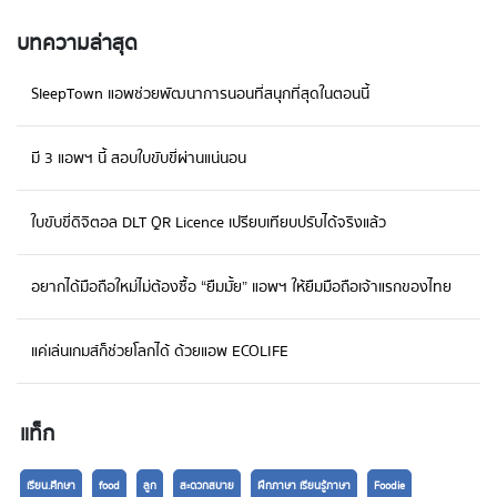
ธนาคารอย่างปลอดภัยเพื่อติดตามการใช้จ่ายของเราได้อย่างสะดวก มีอินโฟกราฟฟิค
แสดงรายรับรายจ่ายที่สวยงามน่าใช้ ยังมีฟังก์ชันกำหนดระยะเวลาการจ่ายบิลค่าน้ำ
บทความล่าสุด
ค่าไฟ ฯลฯ แอพพลิเคชั่นจะเตือนเราเมื่อถึงกำหนดในการจ่ายบิล ดาวน์โหลด iOS
/ Android Money Lover กำลังมองหาแอปพลิเคชันการจัด
SleepTown แอพช่วยพัฒนาการนอนที่สนุกที่สุดในตอนนี้
ทำงบประมาณที่มีประสิทธิภาพอยู่หรือไม่ Money Lover ช่วยวางแผนงบประมาณ
สำหรับค่าใช้จ่ายของคุณให้การเงินเป็นเรื่องง่าย ยิ่งไปกว่านั้นแอปพลิเคชันสามารถ
คาดการณ์การใช้จ่ายในอนาคตตามประวัติของคุณจากนั้นให้คำแนะนำเกี่ยวกับวิธีใช้
มี 3 แอพฯ นี้ สอบใบขับขี่ผ่านแน่นอน
จ่ายงบประมาณ Money Lover เข้ากับบัญชีธนาคารและรับข้อมูลอัปเดต ช่วย
ปรับปรุงยอดบัญชีและค่าใช้จ่ายรายได้จากบัญชีธนาคารโดยอัตโนมัติ ดูรายงานบัญชี
ธนาคารทั้งหมดในที่เดียวและควบคุมเงินของคุณได้ดียิ่งขึ้น ดาวน์โหลด iOS /
ใบขับขี่ดิจิตอล DLT QR Licence เปรียบเทียบปรับได้จริงแล้ว
Android Household account book แอพพลิเคชั่นดูแลการ
เงินสุดน่ารักมาพร้อมตัวการ์ตูนที่จะมาป่วนแอพพลิเคชั่นของเรา Household
อยากได้มือถือใหม่ไม่ต้องซื้อ “ยืมมั้ย” แอพฯ ให้ยืมมือถือเจ้าแรกของไทย
account book ผู้ช่วยติดตามงบประมาณ ที่คุณได้รับและจำนวนเงินที่ใช้จ่ายใน
หนึ่งเดือน มีกราฟวงกลมที่แสดงสิ่งที่คุณใช้จ่ายเงินไปและเปอร์เซ็นต์ของเงินที่คุณใช้
จ่ายในแต่ละรายการ และยังสามารถดาวน์โหลดวอลเปเปอร์เพื่อตกแต่งแอพฯของคุณ
แค่เล่นเกมส์ก็ช่วยโลกได้ ด้วยแอพ ECOLIFE
ให้น่ารักไม่เหมือนใครได้อีกด้วย ดาวน์โหลด iOS / Android
แท็ก
เรียน.ศึกษา
food
ลูก
สะดวกสบาย
ฝึกภาษา เรียนรู้ภาษา
Foodie