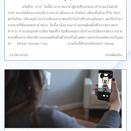
แม่และลูกน้อยที่กำลังพัฒนา ประจำวันและรายสัปดาห์ ยังให้คุณมาได้สัมผัสโลกของ
สวัสดีจ่ะ สาวๆ วันนี้เราจะมาแนะนำผู้ช่วยที่จะช่วยเราคำนวณวันตกไข่
ลูกน้อยในรายละเอียดที่ไม่เคยเห็นมาก่อน และที่น่าสนใจคือการโต้ตอบแบบเรียลไทม์
ง่ายๆ แบบไม่ต้องมาคอยนับว่าประจำเดือนเรามาวันไหน เดือนที่แล้วมากี่วัน ไข่จะ
ของลูกน้อยโดยการเตะเพื่อดูการเต้นของหัวใจและอื่นๆ ดาวน์โหลด iOS /
ตกวันไหน เดือนหน้าประจำเดือนจะมาตรงกับวันไปเที่ยวทะเลไหมนา และอีกคำถา
Android
มากมายที่ต้องคอยหาคำตอบ วันนี้เราจึงมาแนะนำแอพพลิเคชั่นที่จะช่วยเราตอบ
คำถาม คำนวณทุกอย่างให้เราโดยที่เราไม่ต้องคอยมานั่งจำอะไรให้เยอะแยะมากมาย
ส่วนเพื่อนๆจะเลือกใช้งานแอพพลิเคชั่นตัวไหนก็แล้วแต่ความชอบของแต่ละคนกันเลย
ค่ะ Period Tracker Clue มาดูกันที่ตัวแรกกันเลยค่ะ Period
Tracker Clue แอพพลิเคชั่นที่ช่วยเราคุมกำเนิดหรือจะเป็นการวางแผนการตั้งครรภ์
13/06/2018
อ่านเพิ่มเติม
จากการคำนวณการตกไข่ที่ได้ผลแม่นยำมากยิ่งขึ้นจากการศึกษาข้อมูลทาง
วิทยาศาสตร์และการแพทย์ ช่วยให้เรารู้ระยะเวลาการตกไข่เพื่อไม่ให้พลาดช่วงเวลาดีๆ
ที่เราวางแผนจะมีเจ้าตัวน้อย หรือเพื่อช่วยในการป้องกันการตั้งครรภ์ได้อีกด้วย
Period Tracker Clue จะคอยติดตามสุขภาพของเรา ไม่ว่าจะเป็น อาการก่อนมี
ประจำเดือน การควบคุมอามารมณ์ การนอน การออกกำลังการ และอื่นๆ และยังมี
การใช้งานง่ายอีกด้วย ดาวน์โหลด iOS / Android Period
Tracker แอพพลิเคชั่นตัวต่อมาเป็น Period Tracker ลักษณะของแอพ
พลิเคชั่นก็จะคล้ายๆกัน มีการใช้งานที่ง่ายๆ เมื่อเราเริ่มมีประจะเดือนวันแรก เราก็กด
ปุ่มเริ่มต้นการมีประจะเดือนของเราในทุกๆเดือน Period Tracker จะบันทึกวันที่และ
คำนวณค่าเฉลี่ยของรอบเดือนที่ผ่านมา 3 เดือนเพื่อคาดการณ์วันที่เริ่มต้นของช่วง
เวลาถัดไป สามารถดูวันที่ปัจจุบันและอนาคตในช่วงวันที่เราจะมีประจำเดือนหรือมี
การตกไข่และอาการของเราในแต่ละเดือนได้ที่ปฏิทิน และยังสามารถตกแต่งโทรศัพท์
ของเราด้วยไอคอนที่เราชอบเพื่อให้ Period Tracker ของเราน่ารักไม่เหมือนใคร