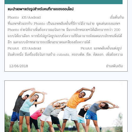
แนะนำแอพฯแต่งรูปสำหรับคนที่ขายของออนไลน์
Phonto iOS/Android เริ่มต้นกัน
ที่แอพฯตัวแรกกับ Phonto เป็นแอพพลิเคชั่นที่มีการใช้งานง่าย จุดเด่นของแอพฯ
Phonto ช่วยให้เราเพิ่มข้อความลงในภาพ มีแบบอักษรสวยๆให้เลือกมากกว่า 200
แบบให้เราเลือก หากยังไม่ถูกใจรูปแบบข้อความก็ยังสามารถโหลดแบบอักษรเพิ่มได้
อีก และแบบอักษรสามารถเปลี่ยนขนาดและสีของข้อความได้
PicsArt iOS/Android PicsArt แอพพลิเคชั่นแต่งรูป
อันดับหนึ่ง มีเครื่องมือในการสร้าง cutouts, ครอบตัด, ยืด, คัดลอก, เพิ่มข้อความ
และปรับเส้นโค้ง มีฟิลเตอร์ให้เลือกแต่งภาพมากมาย และยังมีสติกเกอร์น่ารักๆให้เรา
12/06/2018
อ่านเพิ่มเติม
ได้เลือกตกแต่งชิ้นงาน แม่ค้า พ่อค้าออนไลน์ทั้งหลายไม่ควรพลาด PinkMoon
iOS/Android PinkMoon กล้องฟิล
เตอร์สีชมพูที่ได้ต้นแบบมาจากนกฟลามิงโก้ ทำให้ภาพถ่ายของเรามีสีสันที่ดูอ่อนโยน
และน่ารัก มีฟิลเตอร์สีสันสดใสให้เราได้เลือกมากมาย สามารถแก้ไขปรับแสง เงา
ความอิ่มตัวของแสง ความสว่างของรูปภาพตามที่เราต้องการ อยากได้รูปภาพแนว
ชิลๆก็ต้องโหลดเลยค่ะ PhotoMark Android
แอพฯแต่งภาพที่เป็นที่นิยมในกลุ่มแต่งภาพอีกตัวที่มีเครื่องมือให้สามารถ
แก้ไข้ภาพไม่ว่าจะเป็น การตัด เพิ่มตัวอักษร เพิ่มสติกเกอร์ และฟิลเตอร์สวยๆ
มากมายที่จะทำให้ผลงานของเราออกมาน่าสนใจ โดดเด่นมากขึ้น กว่าใครโดยตัวฟิล
เตอร์ที่มีสีสันสดใส แถมยังใช้งานง่ายอีกด้วย Rhonna Designs iOS/Android
แอพพลิเคชั่นที่เราสามารถเลือกใส่ข้อความที่