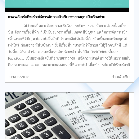
iOS / Android AIA Vitality Thailand เอาใจสายเต้นกันไปแล้ว ก็
มาเอาใจสายวิ่งกันบ้างกับ IA Vitality ที่จะช่วยดูแลเราในทุกๆการวิ่งและสุขภาพ
ของเรา ช่วยติดตามความคืบหน้าในการวิ่ง ติดตามการออกกำลังกายและแม้แต่การ
แอพพลิเคชั่นที่จะช่วยให้การจัดกระเป๋าเดินทางของคุณเป็นเรื่องง่าย
ตรวจสอบน้ำหนักและค่าดัชนีมวลกายของเราเพื่อให้เรารู้ว่าควรจะลดหรือเพิ่มน้ำหนัก
ไม่ว่าจะเป็นการจัดตารางทริปในการเดินทางไกล จัดการเรื่องตั๋วเครื่อง
ดี ดาวน์โหลด iOS / Android Moves แอพพลิเคชั่นที่จะค่อย
บิน จัดการเรื่องที่พัก ก็เป็นไปอย่างราบรื่นไม่เคยจะมีปัญหา แต่กับการจัดกระเป๋า
ติดตามการเคลื่อนไหวของเราแบบอัตโนมัติ ไม่ว่าจะเป็นการบันทึกการเดิน การวิ่ง
เนี้ยแหละที่มีปีญหาไม่จบไม่สิ้นสักที ไหนจะลืมโน้นลืมนี้ต้องคิดเรื่องจะเตรียมชุดไป
รวมไปถึงการขี่จักรยาน ยังมีแทร็คเส้นทางที่เราเดินทางไว้ด้วย และในทุกๆวันก็จะมี
เท่าไหร่ ต้องเอาอะไรไปบ้างนา ชั่งมีเรื่องที่น่าปวดหัวให้ตามแก่ไม่รู้จักจบสักที แต่
การสรุปว่าเราเกินไปกี่ก้าว วิ่งกี่นาที ปั่นจักรยานกี่นาทีแล้วคำนวณว่าเราเผาผลาญ
วันนี้เราได้หาตัวช่วยมาช่วยเพื่อนๆเรียบร้อยแล้ว นั้นก็คือ PackPoint นั้นเอง
ไปกี่แคลลอรี่ในแต่ละวัน ดาวน์โหลด iOS / Android
PackPoint เป็นแอพพลิเคชั่นที่จะช่วยเราวางแผนจัดกระเป๋าเดินทางให้เหมาะสมกับ
อ้างอิง:http://www.cleothailand.com
กิจกรรมของเราและสภาพอากาศของสถนาที่ที่เราจะไป เมื่อทำการจัดทริปเรียบร้อยก็
อย่าลืมโหลดผู้ช่วยคนเก่งมาช่วยให้การจัดกระเป๋าเดินทางเป็นเรื่องง่ายกันด้วยละ วิธี
09/06/2018
อ่านเพิ่มเติม
การใช้งาน PackPoint ก่อนง่ายมากๆเลยละค่ะ
เมื่อทำการโหลดแอพพลิเคชั่นมา
เรียบร้อยแล้ว เปิดแอพฯระบบก็จะให้เลือกเพศ
เข้ามาหน้าหลักเมื่อเรามีทริปก็แค่กรอก สถานที่ที่เราจะไป เริ่มไปวันที่
เท่าไหร่ ระยะเวลาที่เราไปและประเภทการเดินทางว่าไปเพื่อเที่ยวหรือไปเพื่อทำงาน
จากนั้นก็เลือกกิจกรรมใน
ระหว่างการเที่ยวของคุณและเลือกว่าคุณต้องการแบบเอาชุดไปเปลี่ยนปกติหรือแบบ
ซักรีด ระบบก็จะมีลิสรายการที่ต้องเตรียมมาให้เราเมื่อจัดของ
ชิ้นไหนเสร็จก็ทำการติ๊กถูก เป็นยังไงบ้างค่ะการใช้ก็ง่ายแถมยังเป็นประโยชน์ขนาดนี้
ไม่โหลดไม่ได้แล้วนะคะ ดาวน์โหลด iOS / Android